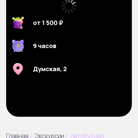
от 1 500 ₽
9 часов
Думская, 2
Главная
/
Экскурсии
/
Автобусная