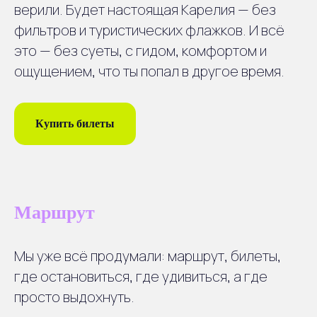
верили. Будет настоящая Карелия — без
матери
фильтров и туристических флажков. И всё
это — без суеты, с гидом, комфортом и
ощущением, что ты попал в другое время.
3
Лосевские пороги
Короткая прогулка
и фотопауза
Купить билеты
4
Приозерск
Храм Серафима Саровского
Маршрут
Мы уже всё продумали: маршрут, билеты,
где остановиться, где удивиться, а где
5
Саперное
просто выдохнуть.
Храм св. апостола Андрея
Первозванного