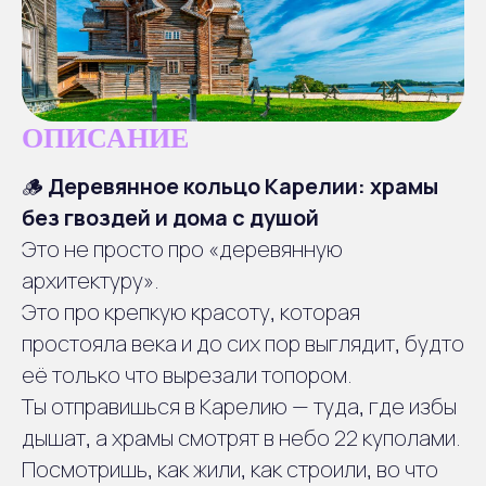
ОПИСАНИЕ
🪵
Деревянное кольцо Карелии: храмы
без гвоздей и дома с душой
Это не просто про «деревянную
архитектуру».
Это про крепкую красоту, которая
Отправление
1
Сбор группы в центре
простояла века и до сих пор выглядит, будто
Петербурга
её только что вырезали топором.
Ты отправишься в Карелию — туда, где избы
дышат, а храмы смотрят в небо 22 куполами.
2
п. Лосево
Посмотришь, как жили, как строили, во что
храм Покрова Божьей