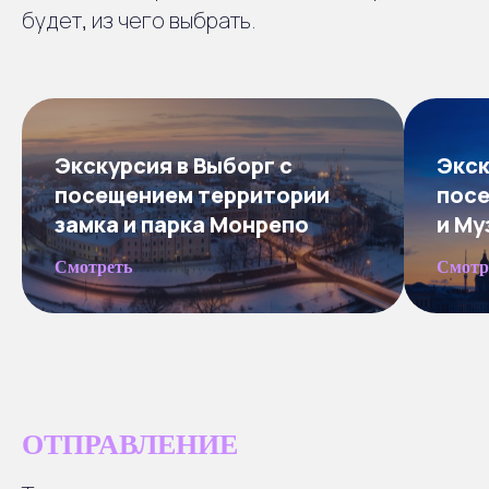
будет, из чего выбрать.
Экскурсия в Выборг с
Экск
посещением территории
посе
замка и парка Монрепо
и Му
Смотреть
Смотр
ОТПРАВЛЕНИЕ