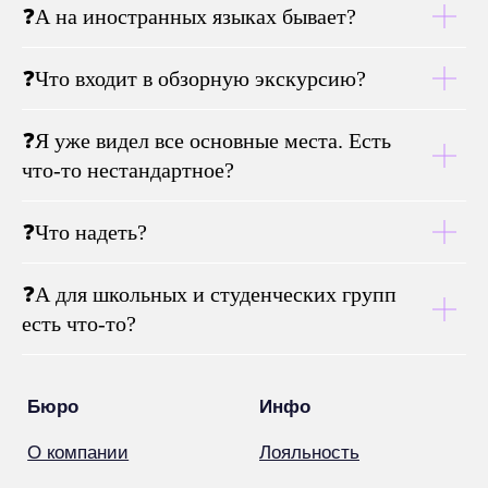
❓А на иностранных языках бывает?
❓Что входит в обзорную экскурсию?
❓Я уже видел все основные места. Есть
Бюро
Инфо
что-то нестандартное?
О компании
Лояльность
Документы
FAQ
❓Что надеть?
Контакты
Блог
❓А для школьных и студенческих групп
Контакты
есть что-то?
Адмиралтейская
+7 (911) 004-79-13
Гостиный двор
WhatsApp
Невский пр. 35В
Telegram
с 9.00 до 18.30
Kittourism@yandex.ru
ежедневно
Мы внесены в Единый реестр туроператоров
РТO: 022581