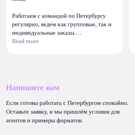
Работаем с командой по Петербургу
регулярно, ведем как групповые, так и
индивидуальные заказы.
Ценим чёткий тайминг, понятную
Read more
коммуникацию и предсказуемость
результата. Клиенты стабильно
довольны программами, без жалоб и
недопониманий.
Для нас особенно важно, что в день
Напишите нам
экскурсии все вопросы решаются на
месте, без нашего участия. Агенту не
Если готовы работать с Петербургом спокойно.
приходится быть диспетчером - это
Оставьте заявку, и мы пришлём условия для
экономит время и снижает
агентов и примеры форматов.
репутационные риски.