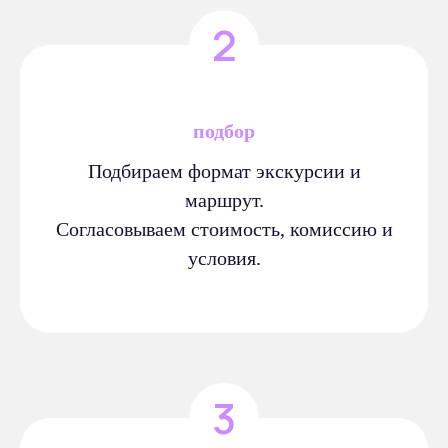
подбор
Подбираем формат экскурсии и
Согласен на
обработку персональных
маршрут.
данных
.
Согласовываем стоимость, комиссию и
условия.
Отправить
Бюро
Инфо
О компании
Лояльность
Документы
FAQ
Контакты
Блог