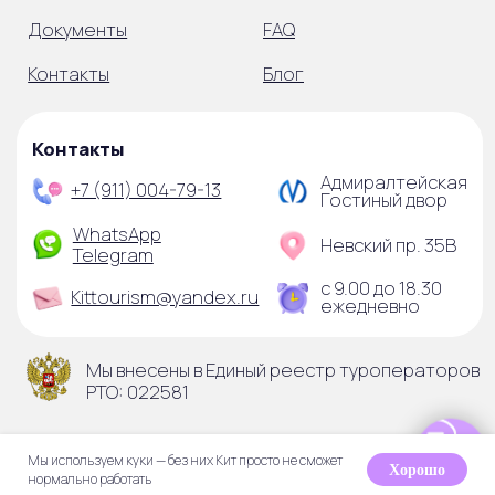
© 2025 ООО «Виктория-тур»
Мы используем куки — без них Кит просто не сможет
ИНН 7841090750
Хорошо
нормально работать