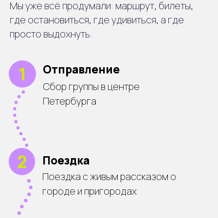
Мы уже всё продумали: маршрут, билеты,
5
Дворец
где остановиться, где удивиться, а где
Экскурсия в Екатерининском
дворце
просто выдохнуть.
6
Возвращение
Возвращение в центр
города