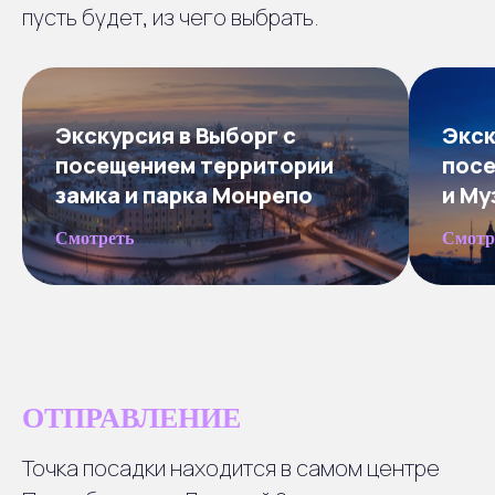
пусть будет, из чего выбрать.
Экскурсия в Выборг с
Экск
посещением территории
посе
замка и парка Монрепо
и Му
Смотреть
Смотр
ОТПРАВЛЕНИЕ
Точка посадки находится в самом центре