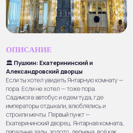
ОПИСАНИЕ
🏛
Пушкин: Екатерининский и
Александровский дворцы
Если ты хотел увидеть Янтарную комнату —
пора. Если не хотел — тоже пора.
Садимся в автобус и едем туда, где
императоры отдыхали, влюблялись и
Отправление
1
строили мечты. Первый пункт —
Сбор группы в центре
Петербурга
Екатерининский дворец. Янтарная комната,
парадные залы, золото, лепнина, всё как