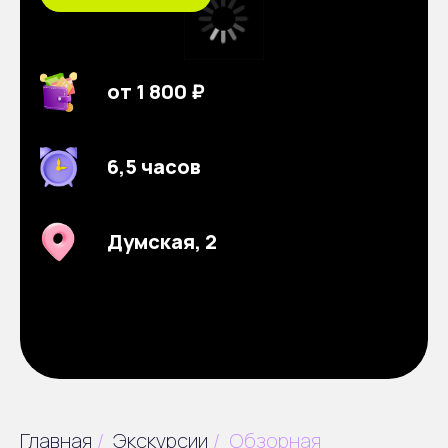
от 1 800 ₽
6,5 часов
Думская, 2
Главная
/
Экскурсии
/
Обзорная