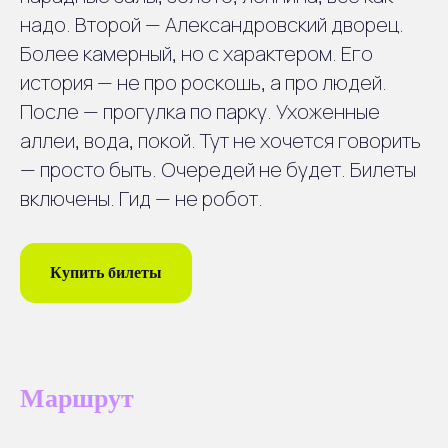
надо. Второй — Александровский дворец.
2
Поездка
Более камерный, но с характером. Его
Поездка с живым рассказом о
история — не про роскошь, а про людей.
городе и пригородах
После — прогулка по парку. Ухоженные
аллеи, вода, покой. Тут не хочется говорить
— просто быть. Очередей не будет. Билеты
3
Остановка
включены. Гид — не робот.
Краткая организационная
остановка
Купить билеты
4
Пушкин
Прогулка по главным
достопримечательностям
Маршрут