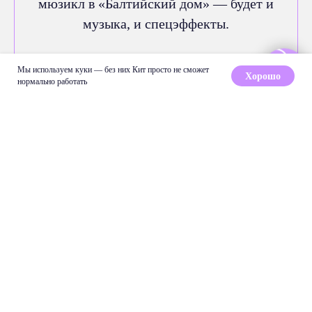
мюзикл в «Балтийский дом» — будет и
музыка, и спецэффекты.
Мы используем куки — без них Кит просто не сможет
Хорошо
нормально работать
🧠 Музеи нового типа
Музей оптики, Музей занимательной
науки «ЛабиринтУм», Планетарий №1,
Музей Роботов — всё это настоящие
зоны притяжения. Можно щупать,
нажимать, кричать «вау!» и задавать