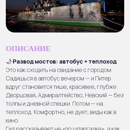
ОПИСАНИЕ
🌙
Развод мостов: автобус + теплоход
Это как сходить на свидание с городом.
Садишься в автобус вечером — и Питер
вдруг становится тише, красивее, глубже.
Дворцовая, Адмиралтейство, Невский — без
Отправление
1
толпы и дневной спешки. Потом — на
Сбор группы в центре
теплоход. Комфортно, не дует, виды как в
Петербурга
кино.
Гид рассказывает не «по шпаргалке», а как