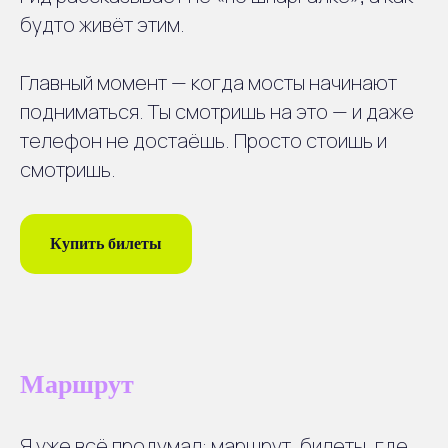
будто живёт этим.
2
Невский проспект
Обзорная Невского проспекта и
Дворцовой площади
Главный момент — когда мосты начинают
подниматься. Ты смотришь на это — и даже
телефон не достаёшь. Просто стоишь и
смотришь.
3
Адмиралтейство
Проезд мимо Адмиралтейства и
Васильевского острова
Купить билеты
4
Теплоход
Посадка на теплоход, водная
прогулка по Неве
Маршрут
Я уже всё продумал: маршрут, билеты, где