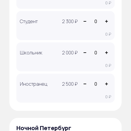
0 ₽
Мы внесены в Единый реестр туроператоров
РТO: 022581
Студент
2 300 ₽
−
+
0 ₽
Школьник
2 000 ₽
−
+
0 ₽
Иностранец
2 500 ₽
−
+
0 ₽
Ночной Петербург