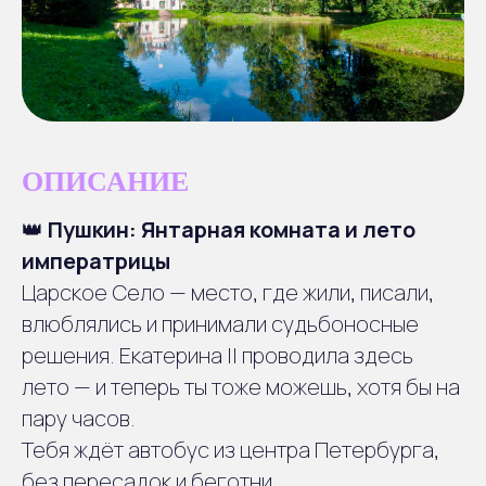
ОПИСАНИЕ
👑
Пушкин: Янтарная комната и лето
императрицы
Царское Село — место, где жили, писали,
влюблялись и принимали судьбоносные
решения. Екатерина II проводила здесь
лето — и теперь ты тоже можешь, хотя бы на
Отправление
1
пару часов.
Сбор группы в центре
Тебя ждёт автобус из центра Петербурга,
Петербурга
без пересадок и беготни.