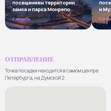
посещением территории
посе
замка и парка Монрепо
и Му
Смотреть
Смотр
ОТПРАВЛЕНИЕ
Точка посадки находится в самом центре
Петербурга, на Думской 2.