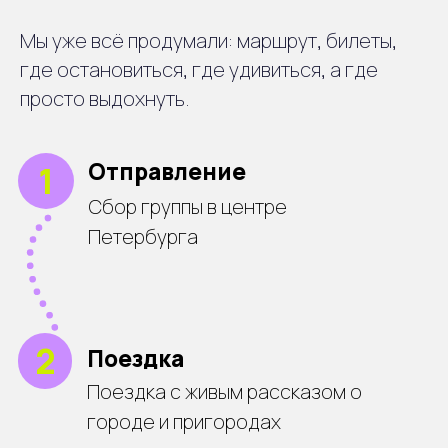
5
Янтарная комната
Мы уже всё продумали: маршрут, билеты,
Посещение янтарной комнаты
где остановиться, где удивиться, а где
просто выдохнуть.
6
Возвращение
Возвращение в центр
города