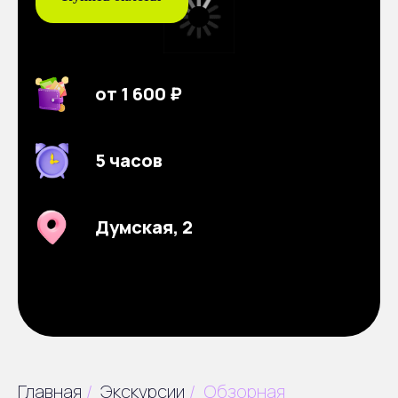
от 1 600 ₽
5 часов
Думская, 2
Главная
/
Экскурсии
/
Обзорная